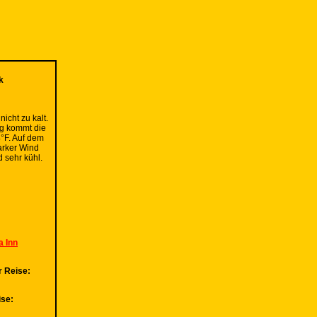
k
icht zu kalt.
g kommt die
°F. Auf dem
arker Wind
 sehr kühl.
a Inn
r Reise:
ise: