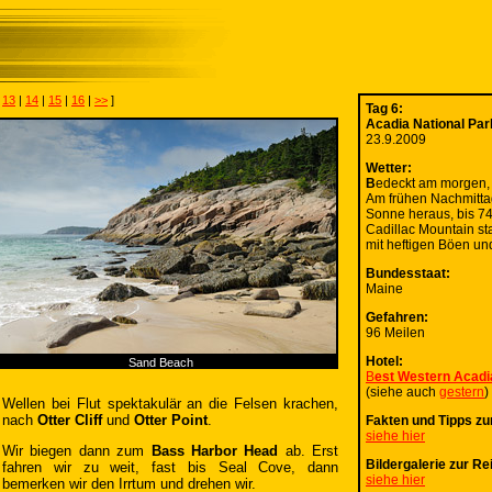
|
13
|
14
|
15
|
16
|
>>
]
Tag 6:
Acadia National Par
23.9.2009
Wetter:
B
edeckt am morgen, n
Am frühen Nachmitta
Sonne heraus, bis 74
Cadillac Mountain st
mit heftigen Böen und
Bundesstaat:
Maine
Gefahren:
96 Meilen
Hotel:
Sand Beach
B
est Western Acadi
(siehe auch
gestern
)
Wellen bei Flut spektakulär an die Felsen krachen,
nach
Otter Cliff
und
Otter Point
.
Fakten und Tipps zu
siehe hier
Wir biegen dann zum
Bass Harbor Head
ab. Erst
Bildergalerie zur Re
fahren wir zu weit, fast bis Seal Cove, dann
siehe hier
bemerken wir den Irrtum und drehen wir.