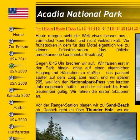
[
<<
|
Home
|
Route
|
Tipps
|
1
|
2
|
3
|
4
|
5
| 6 |
7
|
8
|
9
|
10
|
11
|
12
Heute morgen sieht die Welt etwas besser aus –
zumindest kein Nebel und nicht wirklich kalt. Wir
frühstücken in dem für das Motel eigentlich viel zu
kleinen Frühstücksraum (das übliche
amerikanische Continental Breakfast).
Gegen 8:45 Uhr brechen wir auf. Wir fahren erst in
den Park hinein, ohne auf einen eigentlichen
Eingang mit Häuschen zu stoßen – das passiert
später auf dem Loop aber noch, und wir sparen
20$, weil ich den
Nationalpark-Pass
von letztem
Jahr eingepackt hatte – und der ist noch bis Ende
September gültig. Wir fahren die ersten Stationen
an.
Vor der Ranger-Station biegen wir zu
Sand-Beach
ab. Danach geht es über
Thunder Hole
, wo die