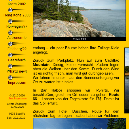
Otter Cliff
entlang – ein paar Bäume haben ihre Foliage-Kleid
angelegt.
Zurück zum Parkplatz. Nun auf zum
Cadillac
Mountain
. Diesig, keine Fernsicht. Zudem fegen
oben die Wolken über den Kamm. Durch den Wind
ist es richtig frisch, man wird gut durchgeblasen.
Wir fahren hinunter – auf den Sonnenuntergang vor
Ort zu warten ist sinnlos.
In
Bar Habor
shoppen wir T-Shirts. Wir
beschließen, gleich im Ort essen zu gehen.
Route
© 2010-2020
66
– Lobster von der Tageskarte für 17$. Damit ist
Uwe Logemann
das Soll erfüllt.
Letzte Änderung:
21.02.2020
Zurück zum Hotel, Duschen, Route für den
9535 Zugriffe
nächsten Tag festlegen – dabei haben wir Probleme
Seit: 20.1.2010