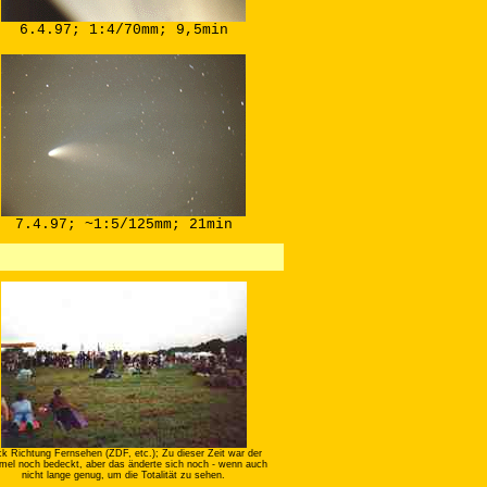
6.4.97; 1:4/70mm; 9,5min
7.4.97; ~1:5/125mm; 21min
ck Richtung Fernsehen (ZDF, etc.); Zu dieser Zeit war der
el noch bedeckt, aber das änderte sich noch - wenn auch
nicht lange genug, um die Totalität zu sehen.