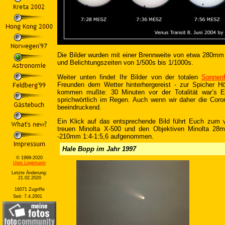
Die Bilder wurden mit einer Brennweite von etwa 280mm (
und Belichtungszeiten von 1/500s bis 1/1000s.
Weiter unten findet Ihr Bilder von der totalen
Sonnenf
Freunden dem Wetter hinterhergereist - zur Spicher 
kommen mußte: 30 Minuten vor der Totalität war’s E
sprichwörtlich im Regen. Auch wenn wir daher die Cor
beeindruckend.
Ein Klick auf das entsprechende Bild führt Euch zum ve
treuen Minolta X-500 und den Objektiven Minolta 28
-210mm 1:4-1:5,6 aufgenommen.
Hale Bopp im Jahr 1997
© 1999-2020
Uwe Logemann
Letzte Änderung:
21.02.2020
16071 Zugriffe
Seit: 7.4.2001