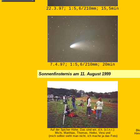
22.3.97; 1:5,6/210mm; 15,5min
7.4.97; 1:5,6/210mm; 20min
Sonnenfinsternis am 11. August 1999
Auf der Spicher Höhe. Das sind wir, d.h. (v.l.n.r.):
Bli
Michi, Matthias, Thomas, Heike, Vera und
Himm
(mich selbst sieht man nicht, ich mache ja das Foto)