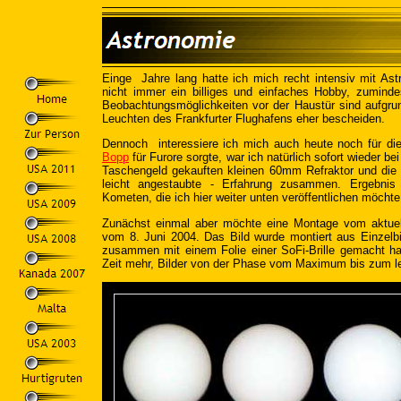
Einge Jahre lang hatte ich mich recht intensiv mit Astr
nicht immer ein billiges und einfaches Hobby, zumind
Beobachtungsmöglichkeiten vor der Haustür sind aufgr
Leuchten des Frankfurter Flughafens eher bescheiden.
Dennoch interessiere ich mich auch heute noch für 
Bopp
für Furore sorgte, war ich natürlich sofort wieder b
Taschengeld gekauften kleinen 60mm Refraktor und die
leicht angestaubte - Erfahrung zusammen. Ergebni
Kometen, die ich hier weiter unten veröffentlichen möchte
Zunächst einmal aber möchte
eine Montage vom aktuell
vom 8. Juni 2004. Das Bild wurde montiert aus Einzelbi
zusammen mit einem Folie einer SoFi-Brille gemacht h
Zeit mehr, Bilder von der Phase vom Maximum bis zum l