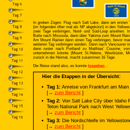
In groben Zügen: Flug nach Salt Lake, dann am ersten 
(im folgenden öfter mal als NP abgekürzt) in den Yellows
zwei Tage verbringen, Nord- und Süd-Loop ansehen. I
Butte nach Missoula, dann über Yakima zum Mount Rainie
Am Mount Rainier dann einen Tag verbringen, bevor ma
weiteren Tag verbringen würden. Dann nach Vancouver i
dann runter nach Portland zu Matthias' Cousine, v
unternehmen könnte (Mount St.Helens, Westküste, M
zurück in die Heimat, macht zusammen 16 Tage.
Die Reise stand also, es konnte
losgehen
...
Hier die Etappen in der Übersicht:
Tag 1:
Anreise von Frankfurt am Main 
[→
zum Bericht
]
Tag 2:
Von Salt Lake City über Idaho 
Teton National Park nach West Yellow
[→
zum Bericht
]
Tag 3:
Die Nordschleife im Yellowston
[→
zum Bericht
]