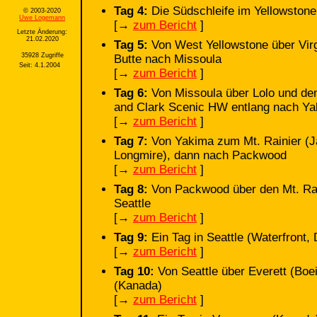
Tag 4:
Die Südschleife im Yellowstone
© 2003-2020
Uwe Logemann
[→
zum Bericht
]
Letzte Änderung:
21.02.2020
Tag 5:
Von West Yellowstone über Virg
35928 Zugriffe
Butte nach Missoula
Seit: 4.1.2004
[→
zum Bericht
]
Tag 6:
Von Missoula über Lolo und de
and Clark Scenic HW entlang nach Y
[→
zum Bericht
]
Tag 7:
Von Yakima zum Mt. Rainier (Ja
Longmire), dann nach Packwood
[→
zum Bericht
]
Tag 8:
Von Packwood über den Mt. Rai
Seattle
[→
zum Bericht
]
Tag 9:
Ein Tag in Seattle (Waterfront
[→
zum Bericht
]
Tag 10:
Von Seattle über Everett (Bo
(Kanada)
[→
zum Bericht
]