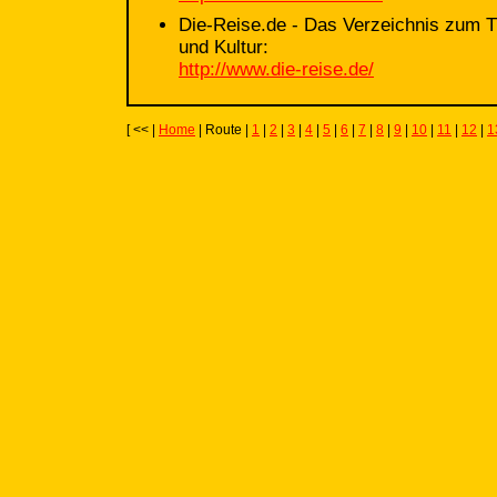
Die-Reise.de - Das Verzeichnis zum T
und Kultur:
http://www.die-reise.de/
[ << |
Home
| Route |
1
|
2
|
3
|
4
|
5
|
6
|
7
|
8
|
9
|
10
|
11
|
12
|
1