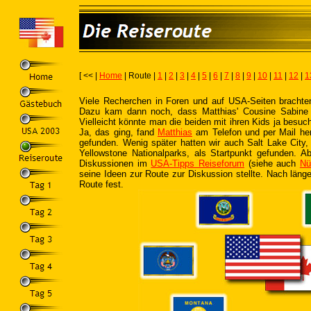
[ << |
Home
| Route |
1
|
2
|
3
|
4
|
5
|
6
|
7
|
8
|
9
|
10
|
11
|
12
|
1
Viele Recherchen in Foren und auf USA-Seiten brachte
Dazu kam dann noch, dass Matthias' Cousine Sabine 
Vielleicht könnte man die beiden mit ihren Kids ja besuc
Ja, das ging, fand
Matthias
am Telefon und per Mail he
gefunden. Wenig später hatten wir auch Salt Lake City
Yellowstone Nationalparks, als Startpunkt gefunden. 
Diskussionen im
USA-Tipps Reiseforum
(siehe auch
Nü
seine Ideen zur Route zur Diskussion stellte. Nach läng
Route fest.