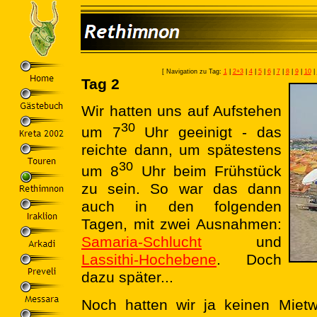
[ Navigation zu Tag:
1
|
2+3
|
4
|
5
|
6
|
7
|
8
|
9
|
10
|
Tag 2
Wir hatten uns auf Aufstehen
30
um 7
Uhr geeinigt - das
reichte dann, um spätestens
30
um 8
Uhr beim Frühstück
zu sein. So war das dann
auch in den folgenden
Tagen, mit zwei Ausnahmen:
Samaria-Schlucht
und
Lassithi-Hochebene
. Doch
dazu später...
Noch hatten wir ja keinen Miet