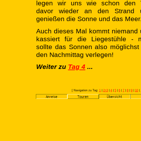
legen wir uns wie schon den 
davor wieder an den Strand 
genießen die Sonne und das Meer
Auch dieses Mal kommt niemand 
kassiert für die Liegestühle -
sollte das Sonnen also möglichst
den Nachmittag verlegen!
Weiter zu
Tag 4
...
[ Navigation zu Tag:
1
|
2+3
|
4
|
5
|
6
|
7
|
8
|
9
|
10
|