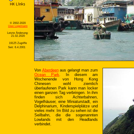
© 2002-2020
Uwe Logemann
Letzte Änderung:
21.02.2020
19125 Zugriffe
Seit: 6.4.2001
Von
Aberdeen
aus gelangt man zum
Ocean Park
. In diesem am
Wochenende von Hong Kong
Chinesen wohl ziemlich
überlaufenen Park kann man locker
einen ganzen Tag verbringen. In ihm
finden sich Achterbahnen,
Vogelhäuser, eine Miniaturstadt, ein
Delphinarium, Kinderspielplätze und
vieles mehr. Im Bild zu sehen ist die
Seilbahn, die die sogenannten
Lowlands mit den Headlands
verbindet.