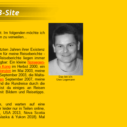
. Im folgenden möchte ich
n zu verweilen...
etzten Jahren ihrer Existenz
m für meine Reiseberichte -
Reiseberichte liegen immer
ügbar: Ein kleine
Norwegen-
g Kong
im Herbst 2000, ein
igruten
im Mai 2003, meine
September 2003, die Malta-
Das bin ich:
en
September 2007, meine
Uwe Logemann
d die Rundreise durch die
st da einiges an Reisen
it Bildern und Reisetipps.
te, und warten auf eine
leider nur in Teilen online,
2, USA 2013, Nova Scotia
Alaska & Yukon 2018). Mal