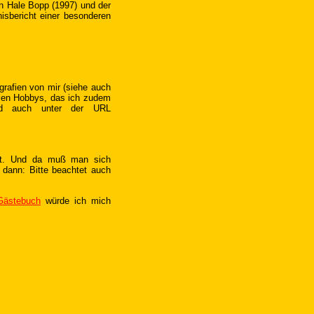
 Hale Bopp (1997) und der
nisbericht einer besonderen
ografien von mir (siehe auch
ellen Hobbys, das ich zudem
ind auch unter der URL
cht. Und da muß man sich
 dann: Bitte beachtet auch
Gästebuch
würde ich mich