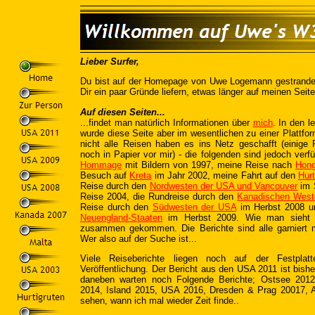
Lieber Surfer,
Du bist auf der Homepage von Uwe Logemann gestrandet
Dir ein paar Gründe liefern, etwas länger auf meinen Seite
Auf diesen Seiten...
...findet man natürlich Informationen über
mich
. In den l
wurde diese Seite aber im wesentlichen zu einer Plattfor
nicht alle Reisen haben es ins Netz geschafft (einige 
noch in Papier vor mir) - die folgenden sind jedoch verf
Hommage
mit Bildern von 1997, meine Reise nach
Hon
Besuch auf
Kreta
im Jahr 2002, meine Fahrt auf den
Hurt
Reise durch den
Nordwesten der USA und Vancouver
im 
Reise 2004, die Rundreise durch den
Kanadischen West
Reise durch den
Südwesten der USA
im Herbst 2008 un
Neuengland-Staaten
im Herbst 2009. Wie man sieht i
zusammen gekommen. Die Berichte sind alle garniert m
Wer also auf der Suche ist...
Viele Reiseberichte liegen noch auf der Festplat
Veröffentlichung. Der Bericht aus den USA 2011 ist bisher 
daneben warten noch Folgende Berichte; Ostsee 201
2014, Island 2015, USA 2016, Dresden & Prag 20017, 
sehen, wann ich mal wieder Zeit finde..