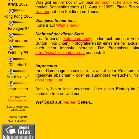
Was gibt es hier noch? Ein paar
astronomische Bilder
von
totalen Sonnenfinsternis (11. August 1999). Einen Erleb
Radtour
auf den Feldberg im Taunus.
Was jeweils neu ist...
...steht auf
What’s new?
Nicht auf der dieser Seite...
...dafür bei der
Fotocommunity
, finden sich ein paar Fot
Button links unten). Fotografieren ist eines meiner aktu
auch sehr intensiv betreibe. Die Ergebnisse s
http://www.bildelemente.de/
ausgestellt.
Impressum
Eine Homepage unterliegt im Zweifel dem Pressere
irgendwie absichern - oder es zumindest versuchen. Na
das
Impressum
.
Ach ja, bevor ich’s vergesse: Über einen Eintrag im
natürlich freuen. Und nun:
© 1999-2020
Uwe Logemann
Viel Spaß auf
meinen
Seiten...
Letzte Änderung:
21.02.2020
94254 Zugriffe
Seit: 1.4.2001