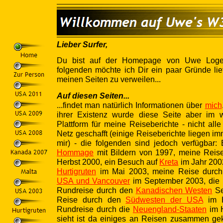
Lieber Surfer,
Du bist auf der Homepage von Uwe Logem
folgenden möchte ich Dir ein paar Gründe lie
meinen Seiten zu verweilen...
Auf diesen Seiten...
...findet man natürlich Informationen über
mich
ihrer Existenz wurde diese Seite aber im w
Plattform für meine Reiseberichte - nicht al
Netz geschafft (einige Reiseberichte liegen im
mir) - die folgenden sind jedoch verfügbar:
Hommage
mit Bildern von 1997, meine Rei
Herbst 2000, ein Besuch auf
Kreta
im Jahr 200
Hurtigruten
im Mai 2003, meine Reise durc
USA und Vancouver
im September 2003, die 
Rundreise durch den
Kanadischen Westen
Se
Reise durch den
Südwesten der USA
im H
Rundreise durch die
Neuengland-Staaten
im 
sieht ist da einiges an Reisen zusammen ge