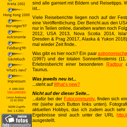
sind alle garniert mit Bildern und Reisetipps.
ist...
Viele Reiseberichte liegen noch auf der Fest
eine Veröffentlichung. Der Bericht aus den USA
nur in Teilen online, daneben warten noch Fol
2012, USA 2013, Nova Scotia 2014, Isla
Dresden & Prag 20017, Alaska & Yukon 2018)
mal wieder Zeit finde..
Was gibt es hier noch? Ein paar
astronomische
(1997) und der totalen Sonnenfinsternis (11
Erlebnisbericht einer besonderen
Radtour
a
Taunus.
Was jeweils neu ist...
...steht auf
What’s new?
© 1999-2020
Uwe Logemann
Nicht auf der dieser Seite...
...dafür bei der
Fotocommunity
, finden sich ei
Letzte Änderung:
21.02.2020
mir (siehe auch Button links unten). Fotograf
94269 Zugriffe
aktuellen Hobbys, das ich zudem auch sehr i
Seit: 1.4.2001
Ergebnisse sind auch unter der URL
http:
ausgestellt.