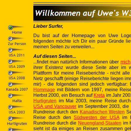
Lieber Surfer,
Du bist auf der Homepage von Uwe Logem
folgenden möchte ich Dir ein paar Gründe lie
meinen Seiten zu verweilen...
Auf diesen Seiten...
...findet man natürlich Informationen über
mich
ihrer Existenz wurde diese Seite aber im w
Plattform für meine Reiseberichte - nicht al
Netz geschafft (einige Reiseberichte liegen im
mir) - die folgenden sind jedoch verfügbar:
Hommage
mit Bildern von 1997, meine Rei
Herbst 2000, ein Besuch auf
Kreta
im Jahr 200
Hurtigruten
im Mai 2003, meine Reise durc
USA und Vancouver
im September 2003, die 
Rundreise durch den
Kanadischen Westen
Se
Reise durch den
Südwesten der USA
im H
Rundreise durch die
Neuengland-Staaten
im 
sieht ist da einiges an Reisen zusammen ge