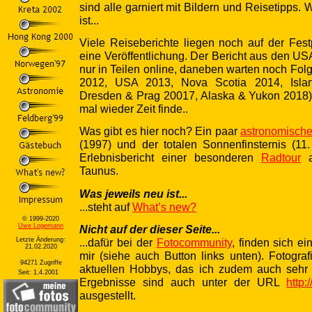
sind alle garniert mit Bildern und Reisetipps.
ist...
Viele Reiseberichte liegen noch auf der Fest
eine Veröffentlichung. Der Bericht aus den USA
nur in Teilen online, daneben warten noch Fol
2012, USA 2013, Nova Scotia 2014, Isla
Dresden & Prag 20017, Alaska & Yukon 2018)
mal wieder Zeit finde..
Was gibt es hier noch? Ein paar
astronomische
(1997) und der totalen Sonnenfinsternis (11
Erlebnisbericht einer besonderen
Radtour
a
Taunus.
Was jeweils neu ist...
...steht auf
What’s new?
© 1999-2020
Uwe Logemann
Nicht auf der dieser Seite...
...dafür bei der
Fotocommunity
, finden sich ei
Letzte Änderung:
21.02.2020
mir (siehe auch Button links unten). Fotograf
94271 Zugriffe
aktuellen Hobbys, das ich zudem auch sehr i
Seit: 1.4.2001
Ergebnisse sind auch unter der URL
http:
ausgestellt.